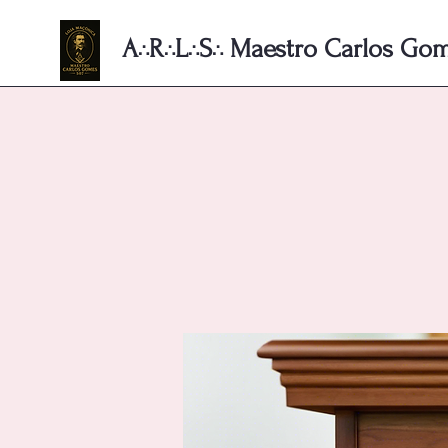
A
R
L
S
Maestro Carlos Gome
∴
∴
∴
∴