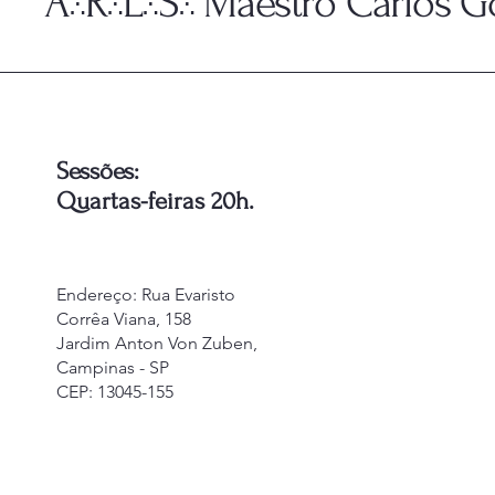
A
R
L
S
Maestro Carlos Go
∴
∴
∴
∴
Sessões:
Quartas-feiras 20h.
Endereço
: Rua Evaristo
Corrêa Viana, 158
Jardim Anton Von Zuben,
Campinas - SP
CEP: 13045-155