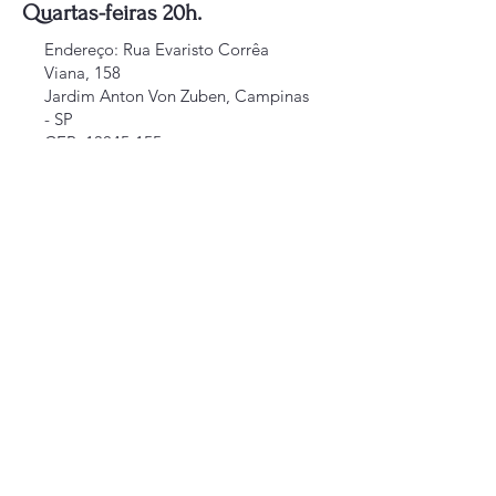
Quartas-feiras 20h.
Endereço
: Rua Evaristo Corrêa
Viana, 158
Jardim Anton Von Zuben, Campinas
- SP
CEP: 13045-155
© 2025 A∴R∴L∴S∴ Maestro Carlos Gomes,
nº 507 - GLESP.
Política de Privacidade
Declaração de acessibilidade
Termos e Condições
Política de Reembolso
Política de Envio