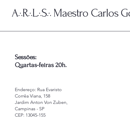
A
R
L
S
Maestro Carlos Go
∴
∴
∴
∴
Sessões:
Quartas-feiras 20h.
Endereço
: Rua Evaristo
Corrêa Viana, 158
Jardim Anton Von Zuben,
Campinas - SP
CEP: 13045-155