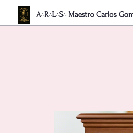
A
R
L
S
Maestro Carlos Gome
∴
∴
∴
∴