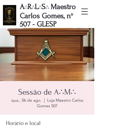
A
R
L
S
Maestro
∴
∴
∴
∴
Carlos Gomes, nº
507 - GLESP
Sessão de A∴M∴
qua., 06 de ago.
  |  
Loja Maestro Carlos
Gomes 507
Horário e local