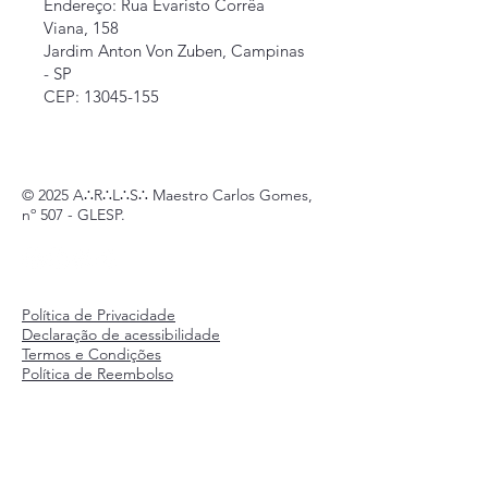
Endereço
: Rua Evaristo Corrêa
Viana, 158
Jardim Anton Von Zuben, Campinas
- SP
CEP: 13045-155
© 2025 A∴R∴L∴S∴ Maestro Carlos Gomes,
nº 507 - GLESP.
Política de Privacidade
Declaração de acessibilidade
Termos e Condições
Política de Reembolso
Política de Envio